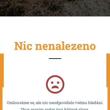
Nic nenalezeno
Projekt je spolufinancován EU a realizován v rámci OP
VVV MŠMT – CZ.02.2.67/0.0/0.0/16_016/0002532.
Omlouváme se, ale nic neodpovídalo tvému hledání.
Zkus prosím zadat jiná klíčová slova.