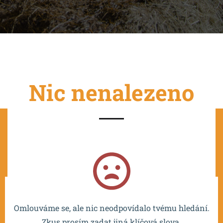
Nic nenalezeno
Projekt je spolufinancován EU a realizován v rámci OP
VVV MŠMT – CZ.02.2.67/0.0/0.0/16_016/0002532.
Omlouváme se, ale nic neodpovídalo tvému hledání.
Zkus prosím zadat jiná klíčová slova.