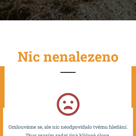
Nic nenalezeno
Projekt je spolufinancován EU a realizován v rámci OP
VVV MŠMT – CZ.02.2.67/0.0/0.0/16_016/0002532.
Omlouváme se, ale nic neodpovídalo tvému hledání.
Zkus prosím zadat jiná klíčová slova.