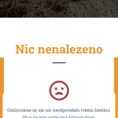
Nic nenalezeno
Projekt je spolufinancován EU a realizován v rámci OP
VVV MŠMT – CZ.02.2.67/0.0/0.0/16_016/0002532.
Omlouváme se, ale nic neodpovídalo tvému hledání.
Zkus prosím zadat jiná klíčová slova.