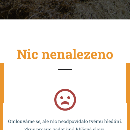
Nic nenalezeno
Projekt je spolufinancován EU a realizován v rámci OP
VVV MŠMT – CZ.02.2.67/0.0/0.0/16_016/0002532.
Omlouváme se, ale nic neodpovídalo tvému hledání.
Zkus prosím zadat jiná klíčová slova.