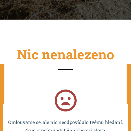
Nic nenalezeno
Projekt je spolufinancován EU a realizován v rámci OP
VVV MŠMT – CZ.02.2.67/0.0/0.0/16_016/0002532.
Omlouváme se, ale nic neodpovídalo tvému hledání.
Zkus prosím zadat jiná klíčová slova.