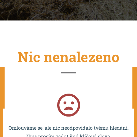
Nic nenalezeno
Projekt je spolufinancován EU a realizován v rámci OP
VVV MŠMT – CZ.02.2.67/0.0/0.0/16_016/0002532.
Omlouváme se, ale nic neodpovídalo tvému hledání.
Zkus prosím zadat jiná klíčová slova.