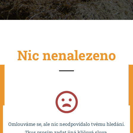
Nic nenalezeno
Projekt je spolufinancován EU a realizován v rámci OP
VVV MŠMT – CZ.02.2.67/0.0/0.0/16_016/0002532.
Omlouváme se, ale nic neodpovídalo tvému hledání.
Zkus prosím zadat jiná klíčová slova.