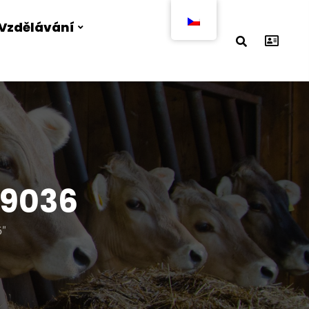
Vzdělávání
99036
6"