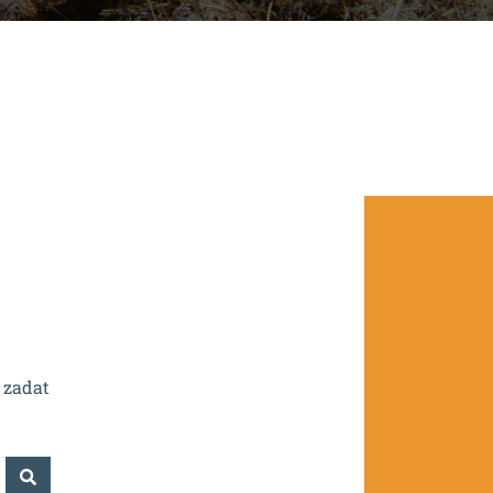
.0/0.0/16_016/0002532.
 zadat