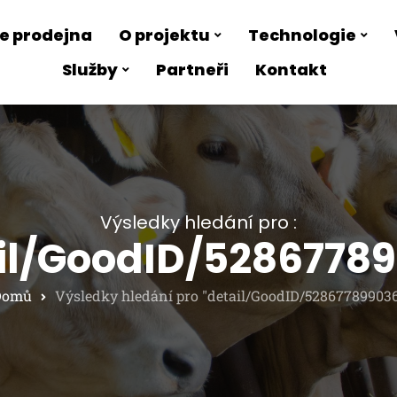
e prodejna
O projektu
Technologie
Služby
Partneři
Kontakt
Výsledky hledání pro :
il/GoodID/5286778
Domů
Výsledky hledání pro "detail/GoodID/52867789903