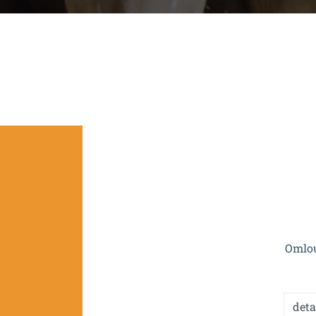
Projekt je spolufinan
Omlou