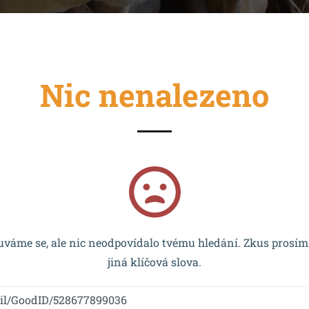
Nic nenalezeno
cován EU a realizován v rámci OP VVV MŠMT – CZ.02.2.67/0
váme se, ale nic neodpovídalo tvému hledání. Zkus prosím
jiná klíčová slova.