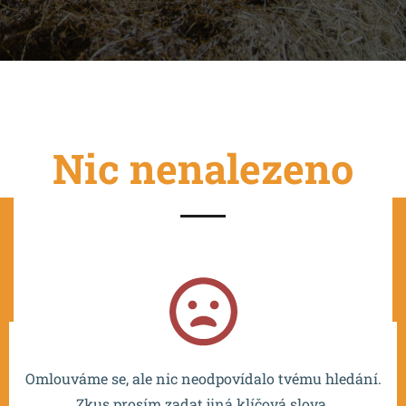
Nic nenalezeno
Projekt je spolufinancován EU a realizován v rámci OP
VVV MŠMT – CZ.02.2.67/0.0/0.0/16_016/0002532.
Omlouváme se, ale nic neodpovídalo tvému hledání.
Zkus prosím zadat jiná klíčová slova.