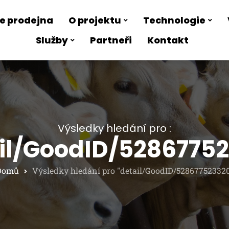
e prodejna
O projektu
Technologie
Služby
Partneři
Kontakt
Výsledky hledání pro :
il/GoodID/5286775
Domů
Výsledky hledání pro "detail/GoodID/52867752332