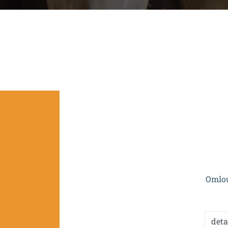
Projekt je spolufinan
Omlou