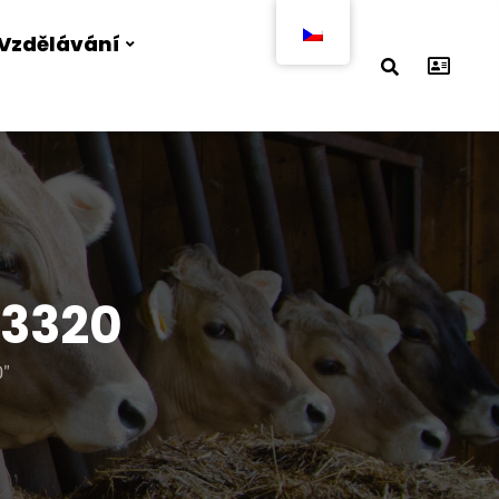
Vzdělávání
23320
0"