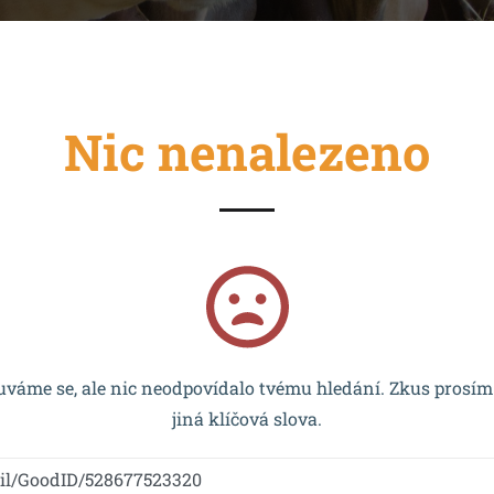
Nic nenalezeno
cován EU a realizován v rámci OP VVV MŠMT – CZ.02.2.67/0
váme se, ale nic neodpovídalo tvému hledání. Zkus prosím
jiná klíčová slova.