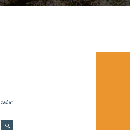
.0/0.0/16_016/0002532.
 zadat