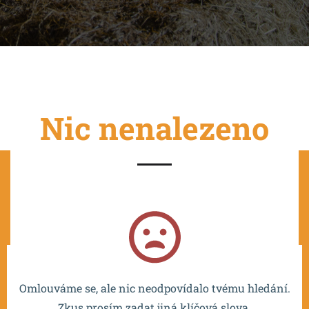
Nic nenalezeno
Projekt je spolufinancován EU a realizován v rámci OP
VVV MŠMT – CZ.02.2.67/0.0/0.0/16_016/0002532.
Omlouváme se, ale nic neodpovídalo tvému hledání.
Zkus prosím zadat jiná klíčová slova.