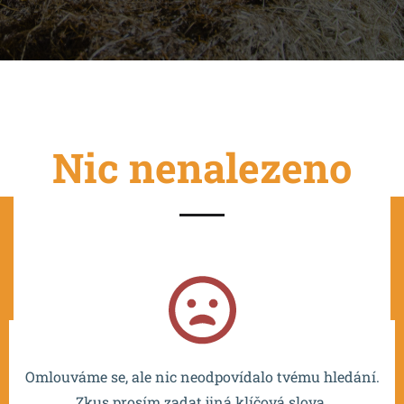
Nic nenalezeno
Projekt je spolufinancován EU a realizován v rámci OP
VVV MŠMT – CZ.02.2.67/0.0/0.0/16_016/0002532.
Omlouváme se, ale nic neodpovídalo tvému hledání.
Zkus prosím zadat jiná klíčová slova.