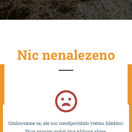
Nic nenalezeno
Projekt je spolufinancován EU a realizován v rámci OP
VVV MŠMT – CZ.02.2.67/0.0/0.0/16_016/0002532.
Omlouváme se, ale nic neodpovídalo tvému hledání.
Zkus prosím zadat jiná klíčová slova.