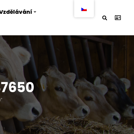
Vzdělávání
47650
"