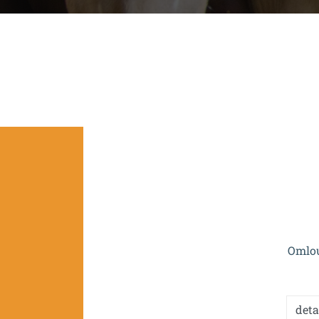
Projekt je spolufinan
Omlou