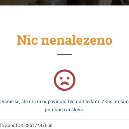
Nic nenalezeno
cován EU a realizován v rámci OP VVV MŠMT – CZ.02.2.67/0
váme se, ale nic neodpovídalo tvému hledání. Zkus prosím
jiná klíčová slova.