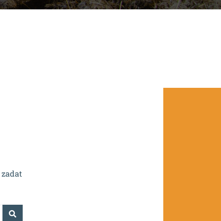
.0/0.0/16_016/0002532.
 zadat