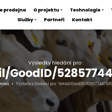
e prodejna
O projektu
Technologie
Služby
Partneři
Kontakt
Výsledky hledání pro :
il/GoodID/5285774
Domů
Výsledky hledání pro "detail/GoodID/528577447650