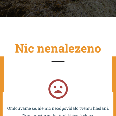
Nic nenalezeno
Projekt je spolufinancován EU a realizován v rámci OP
VVV MŠMT – CZ.02.2.67/0.0/0.0/16_016/0002532.
Omlouváme se, ale nic neodpovídalo tvému hledání.
Zkus prosím zadat jiná klíčová slova.