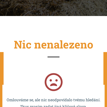
Nic nenalezeno
Projekt je spolufinancován EU a realizován v rámci OP
VVV MŠMT – CZ.02.2.67/0.0/0.0/16_016/0002532.
Omlouváme se, ale nic neodpovídalo tvému hledání.
Zkus prosím zadat jiná klíčová slova.