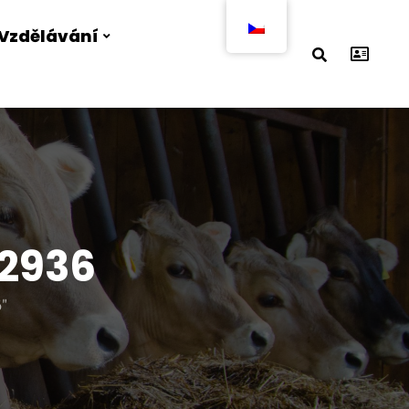
Vzdělávání
92936
"