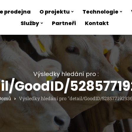
e prodejna
O projektu
Technologie
Služby
Partneři
Kontakt
Výsledky hledání pro :
il/GoodID/5285771
Domů
Výsledky hledání pro "detail/GoodID/528577192936