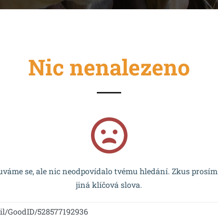
Nic nenalezeno
cován EU a realizován v rámci OP VVV MŠMT – CZ.02.2.67/0
váme se, ale nic neodpovídalo tvému hledání. Zkus prosím
jiná klíčová slova.