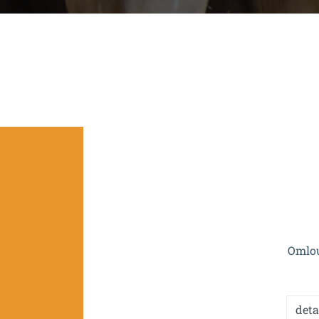
Projekt je spolufinan
Omlou