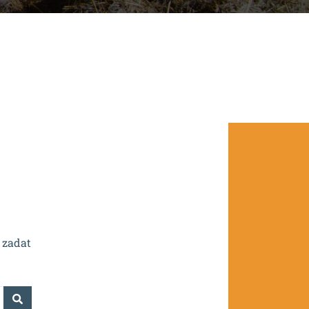
.0/0.0/16_016/0002532.
 zadat