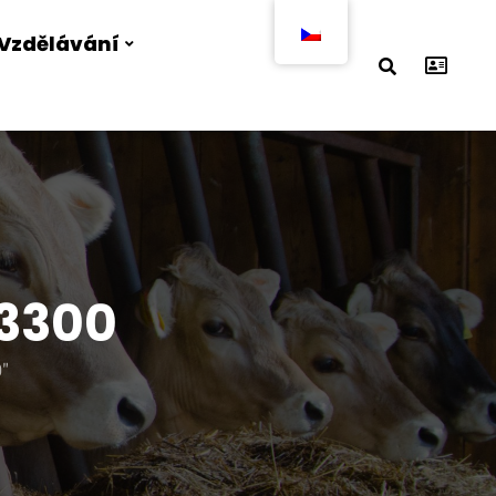
Vzdělávání
23300
"