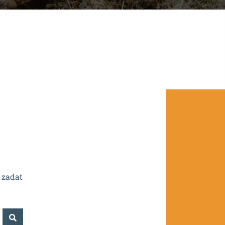
.0/0.0/16_016/0002532.
 zadat