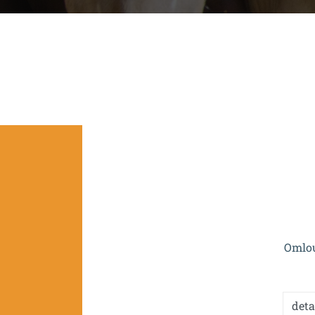
Projekt je spolufinan
Omlou