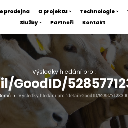
e prodejna
O projektu
Technologie
Služby
Partneři
Kontakt
Výsledky hledání pro :
il/GoodID/5285771
Domů
Výsledky hledání pro "detail/GoodID/528577123300