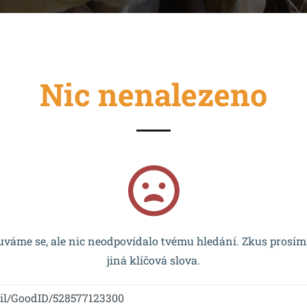
Nic nenalezeno
cován EU a realizován v rámci OP VVV MŠMT – CZ.02.2.67/0
váme se, ale nic neodpovídalo tvému hledání. Zkus prosím
jiná klíčová slova.