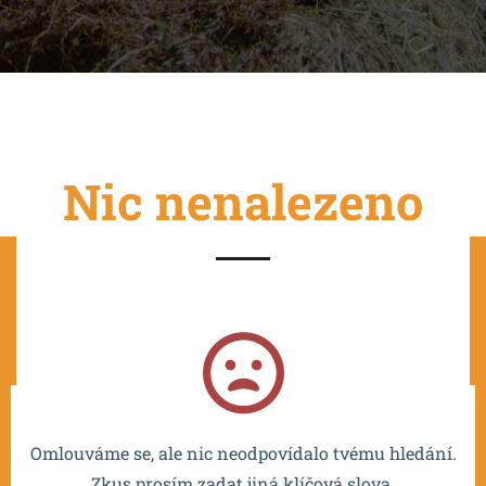
Nic nenalezeno
Projekt je spolufinancován EU a realizován v rámci OP
VVV MŠMT – CZ.02.2.67/0.0/0.0/16_016/0002532.
Omlouváme se, ale nic neodpovídalo tvému hledání.
Zkus prosím zadat jiná klíčová slova.