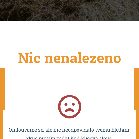
Nic nenalezeno
Projekt je spolufinancován EU a realizován v rámci OP
VVV MŠMT – CZ.02.2.67/0.0/0.0/16_016/0002532.
Omlouváme se, ale nic neodpovídalo tvému hledání.
Zkus prosím zadat jiná klíčová slova.