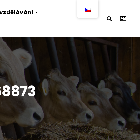
Vzdělávání
68873
"