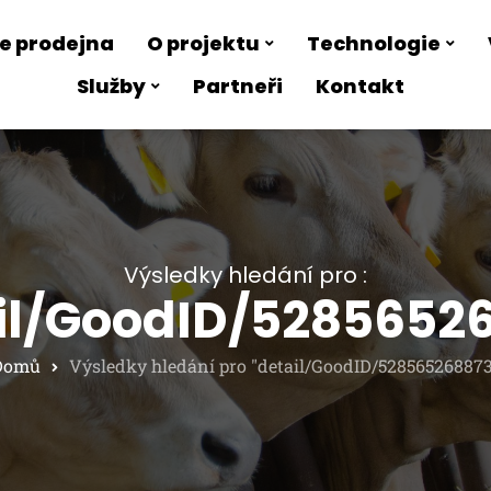
e prodejna
O projektu
Technologie
Služby
Partneři
Kontakt
Výsledky hledání pro :
il/GoodID/5285652
Domů
Výsledky hledání pro "detail/GoodID/528565268873