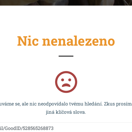
Nic nenalezeno
cován EU a realizován v rámci OP VVV MŠMT – CZ.02.2.67/0
váme se, ale nic neodpovídalo tvému hledání. Zkus prosím
jiná klíčová slova.