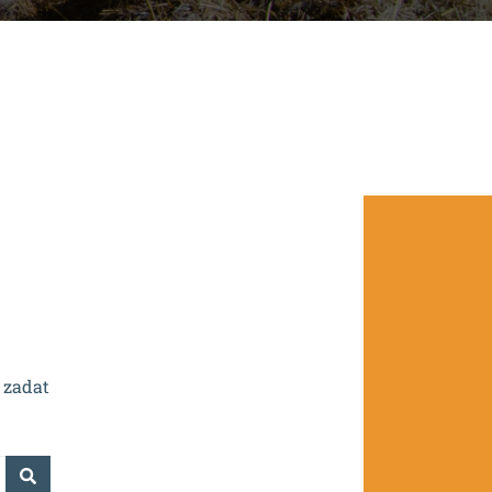
.0/0.0/16_016/0002532.
 zadat