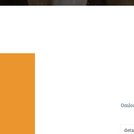
Projekt je spolufinan
Omlou