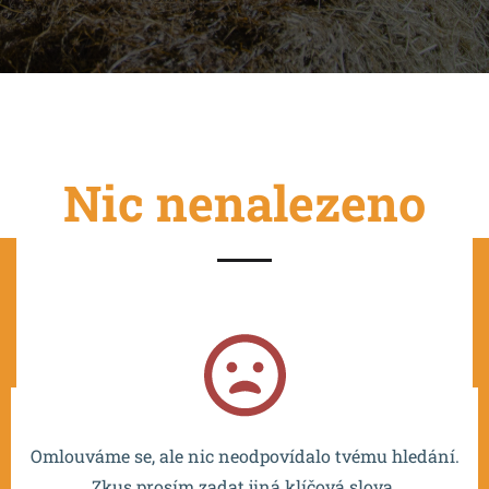
Nic nenalezeno
Projekt je spolufinancován EU a realizován v rámci OP
VVV MŠMT – CZ.02.2.67/0.0/0.0/16_016/0002532.
Omlouváme se, ale nic neodpovídalo tvému hledání.
Zkus prosím zadat jiná klíčová slova.