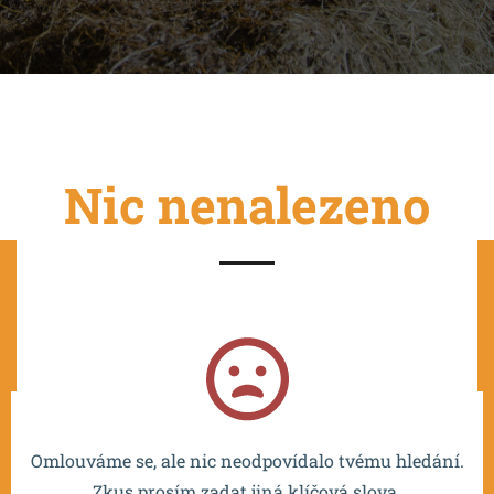
Nic nenalezeno
Projekt je spolufinancován EU a realizován v rámci OP
VVV MŠMT – CZ.02.2.67/0.0/0.0/16_016/0002532.
Omlouváme se, ale nic neodpovídalo tvému hledání.
Zkus prosím zadat jiná klíčová slova.