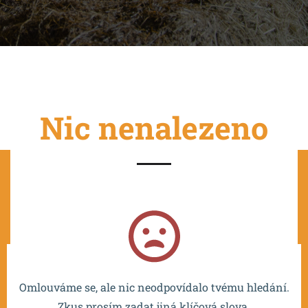
Nic nenalezeno
Projekt je spolufinancován EU a realizován v rámci OP
VVV MŠMT – CZ.02.2.67/0.0/0.0/16_016/0002532.
Omlouváme se, ale nic neodpovídalo tvému hledání.
Zkus prosím zadat jiná klíčová slova.