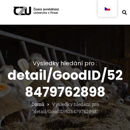
Výsledky hledání pro :
detail/GoodID/52
8479762898
Domů
Výsledky hledání pro
"detail/GoodID/528479762898"