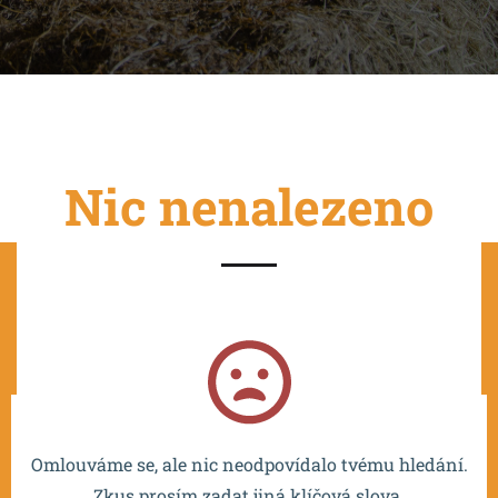
Nic nenalezeno
Projekt je spolufinancován EU a realizován v rámci OP
VVV MŠMT – CZ.02.2.67/0.0/0.0/16_016/0002532.
Omlouváme se, ale nic neodpovídalo tvému hledání.
Zkus prosím zadat jiná klíčová slova.