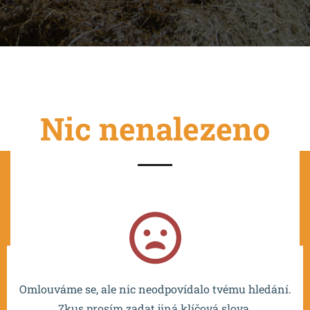
Nic nenalezeno
Projekt je spolufinancován EU a realizován v rámci OP
VVV MŠMT – CZ.02.2.67/0.0/0.0/16_016/0002532.
Omlouváme se, ale nic neodpovídalo tvému hledání.
Zkus prosím zadat jiná klíčová slova.