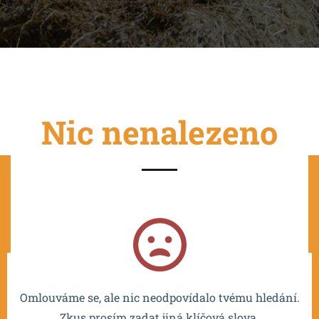
Nic nenalezeno
Projekt je spolufinancován EU a realizován v rámci OP
VVV MŠMT – CZ.02.2.67/0.0/0.0/16_016/0002532.
Omlouváme se, ale nic neodpovídalo tvému hledání.
Zkus prosím zadat jiná klíčová slova.