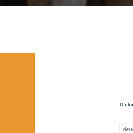
Projekt je spolufinan
Omlou