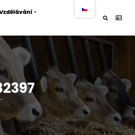
Vzdělávání
32397
7"