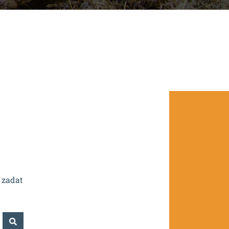
.0/0.0/16_016/0002532.
 zadat