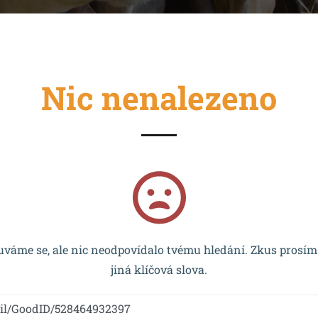
Nic nenalezeno
cován EU a realizován v rámci OP VVV MŠMT – CZ.02.2.67/0
váme se, ale nic neodpovídalo tvému hledání. Zkus prosím
jiná klíčová slova.