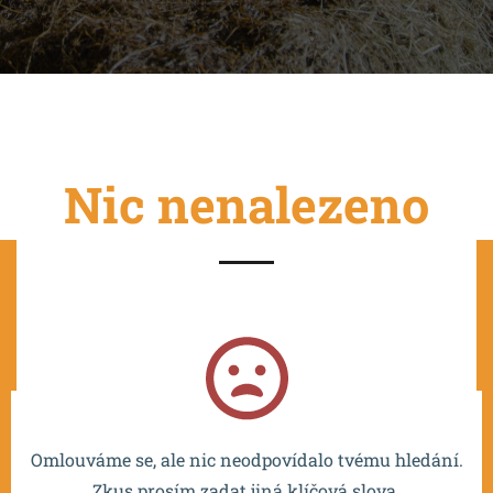
Nic nenalezeno
Projekt je spolufinancován EU a realizován v rámci OP
VVV MŠMT – CZ.02.2.67/0.0/0.0/16_016/0002532.
Omlouváme se, ale nic neodpovídalo tvému hledání.
Zkus prosím zadat jiná klíčová slova.