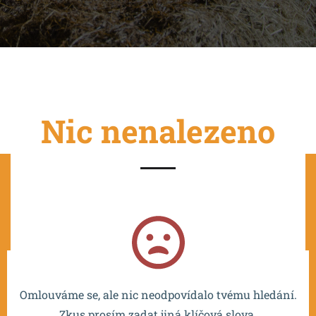
Nic nenalezeno
Projekt je spolufinancován EU a realizován v rámci OP
VVV MŠMT – CZ.02.2.67/0.0/0.0/16_016/0002532.
Omlouváme se, ale nic neodpovídalo tvému hledání.
Zkus prosím zadat jiná klíčová slova.