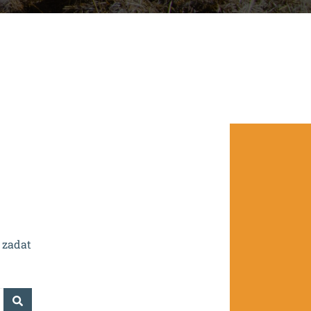
.0/0.0/16_016/0002532.
 zadat