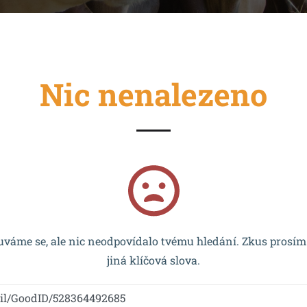
Nic nenalezeno
cován EU a realizován v rámci OP VVV MŠMT – CZ.02.2.67/0
váme se, ale nic neodpovídalo tvému hledání. Zkus prosím
jiná klíčová slova.