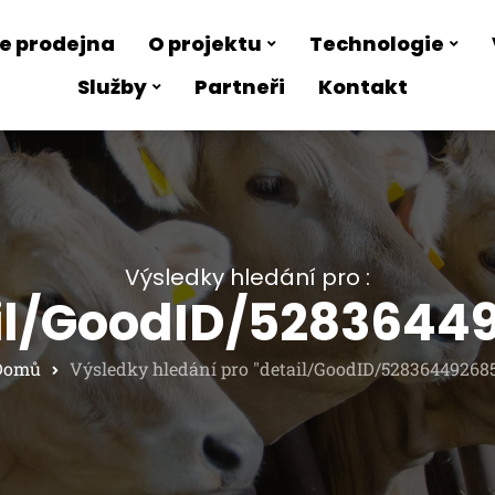
e prodejna
O projektu
Technologie
Služby
Partneři
Kontakt
Výsledky hledání pro :
il/GoodID/5283644
Domů
Výsledky hledání pro "detail/GoodID/52836449268