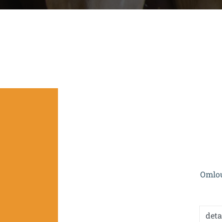
Projekt je spolufinan
Omlou