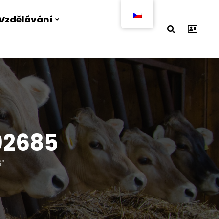
Vzdělávání
92685
5"