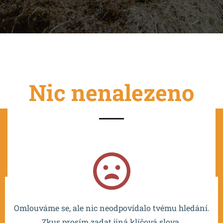
Nic nenalezeno
Projekt je spolufinancován EU a realizován v rámci OP
VVV MŠMT – CZ.02.2.67/0.0/0.0/16_016/0002532.
Omlouváme se, ale nic neodpovídalo tvému hledání.
Zkus prosím zadat jiná klíčová slova.