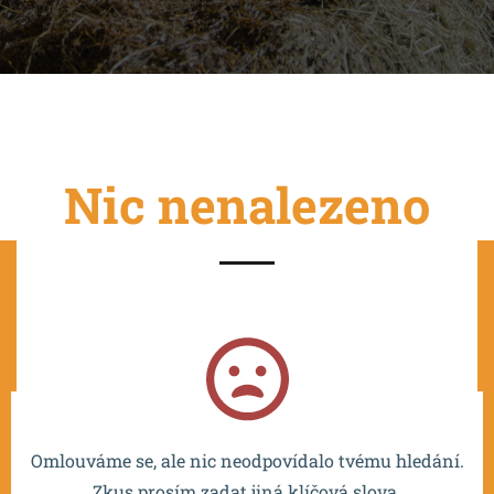
Nic nenalezeno
Projekt je spolufinancován EU a realizován v rámci OP
VVV MŠMT – CZ.02.2.67/0.0/0.0/16_016/0002532.
Omlouváme se, ale nic neodpovídalo tvému hledání.
Zkus prosím zadat jiná klíčová slova.