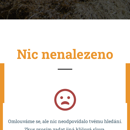
Nic nenalezeno
Projekt je spolufinancován EU a realizován v rámci OP
VVV MŠMT – CZ.02.2.67/0.0/0.0/16_016/0002532.
Omlouváme se, ale nic neodpovídalo tvému hledání.
Zkus prosím zadat jiná klíčová slova.