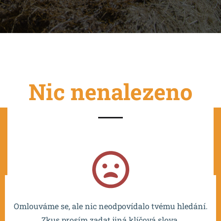
Nic nenalezeno
Projekt je spolufinancován EU a realizován v rámci OP
VVV MŠMT – CZ.02.2.67/0.0/0.0/16_016/0002532.
Omlouváme se, ale nic neodpovídalo tvému hledání.
Zkus prosím zadat jiná klíčová slova.