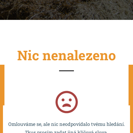
Nic nenalezeno
Projekt je spolufinancován EU a realizován v rámci OP
VVV MŠMT – CZ.02.2.67/0.0/0.0/16_016/0002532.
Omlouváme se, ale nic neodpovídalo tvému hledání.
Zkus prosím zadat jiná klíčová slova.