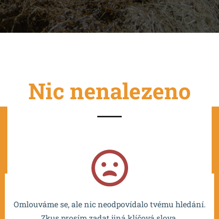
Nic nenalezeno
Projekt je spolufinancován EU a realizován v rámci OP
VVV MŠMT – CZ.02.2.67/0.0/0.0/16_016/0002532.
Omlouváme se, ale nic neodpovídalo tvému hledání.
Zkus prosím zadat jiná klíčová slova.