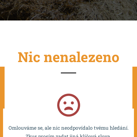
Nic nenalezeno
Projekt je spolufinancován EU a realizován v rámci OP
VVV MŠMT – CZ.02.2.67/0.0/0.0/16_016/0002532.
Omlouváme se, ale nic neodpovídalo tvému hledání.
Zkus prosím zadat jiná klíčová slova.