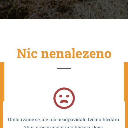
Nic nenalezeno
Projekt je spolufinancován EU a realizován v rámci OP
VVV MŠMT – CZ.02.2.67/0.0/0.0/16_016/0002532.
Omlouváme se, ale nic neodpovídalo tvému hledání.
Zkus prosím zadat jiná klíčová slova.