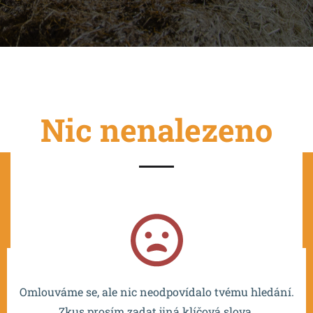
Nic nenalezeno
Projekt je spolufinancován EU a realizován v rámci OP
VVV MŠMT – CZ.02.2.67/0.0/0.0/16_016/0002532.
Omlouváme se, ale nic neodpovídalo tvému hledání.
Zkus prosím zadat jiná klíčová slova.