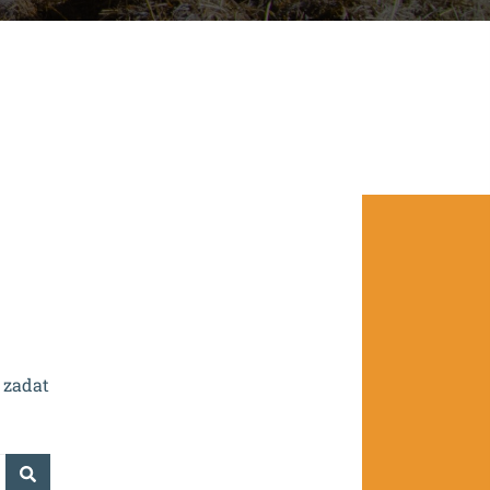
.0/0.0/16_016/0002532.
 zadat