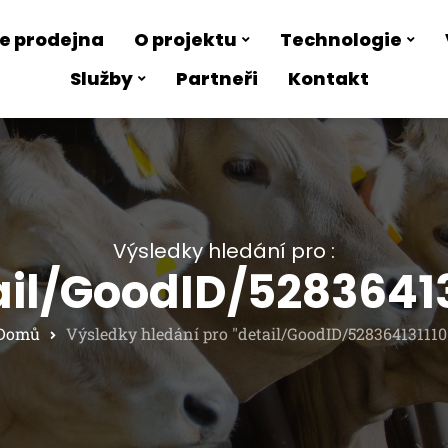
e prodejna
O projektu
Technologie
Služby
Partneři
Kontakt
Výsledky hledání pro :
ail/GoodID/52836413
Domů
Výsledky hledání pro "detail/GoodID/528364131110