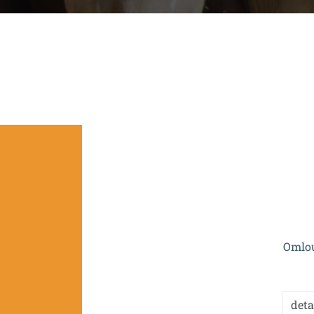
Projekt je spolufinan
Omlou