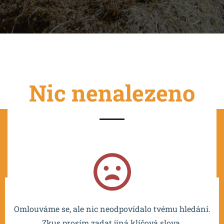
Nic nenalezeno
Projekt je spolufinancován EU a realizován v rámci OP
VVV MŠMT – CZ.02.2.67/0.0/0.0/16_016/0002532.
Omlouváme se, ale nic neodpovídalo tvému hledání.
Zkus prosím zadat jiná klíčová slova.