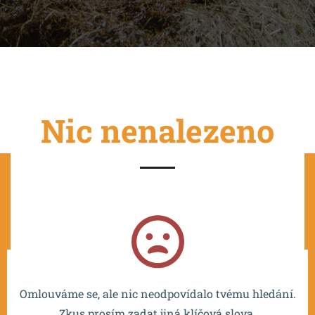
Nic nenalezeno
Projekt je spolufinancován EU a realizován v rámci OP
VVV MŠMT – CZ.02.2.67/0.0/0.0/16_016/0002532.
Omlouváme se, ale nic neodpovídalo tvému hledání.
Zkus prosím zadat jiná klíčová slova.