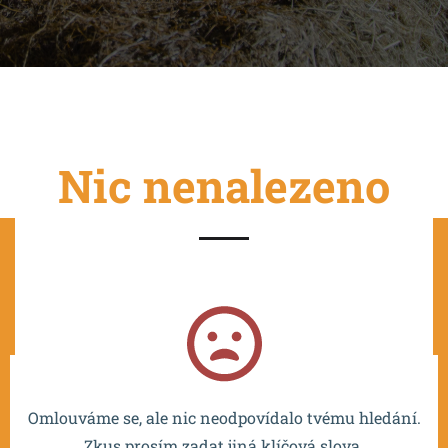
Nic nenalezeno
Projekt je spolufinancován EU a realizován v rámci OP
VVV MŠMT – CZ.02.2.67/0.0/0.0/16_016/0002532.
Omlouváme se, ale nic neodpovídalo tvému hledání.
Zkus prosím zadat jiná klíčová slova.