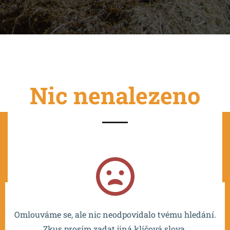
Nic nenalezeno
Projekt je spolufinancován EU a realizován v rámci OP
VVV MŠMT – CZ.02.2.67/0.0/0.0/16_016/0002532.
Omlouváme se, ale nic neodpovídalo tvému hledání.
Zkus prosím zadat jiná klíčová slova.