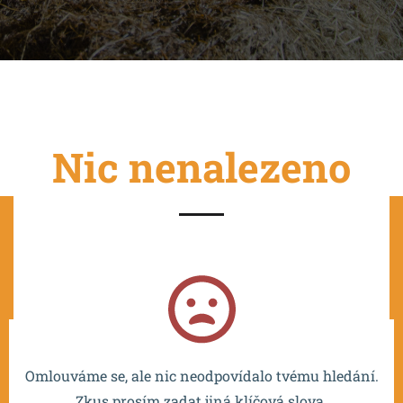
Nic nenalezeno
Projekt je spolufinancován EU a realizován v rámci OP
VVV MŠMT – CZ.02.2.67/0.0/0.0/16_016/0002532.
Omlouváme se, ale nic neodpovídalo tvému hledání.
Zkus prosím zadat jiná klíčová slova.