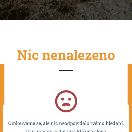
Nic nenalezeno
Projekt je spolufinancován EU a realizován v rámci OP
VVV MŠMT – CZ.02.2.67/0.0/0.0/16_016/0002532.
Omlouváme se, ale nic neodpovídalo tvému hledání.
Zkus prosím zadat jiná klíčová slova.