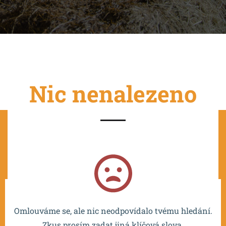
Nic nenalezeno
Projekt je spolufinancován EU a realizován v rámci OP
VVV MŠMT – CZ.02.2.67/0.0/0.0/16_016/0002532.
Omlouváme se, ale nic neodpovídalo tvému hledání.
Zkus prosím zadat jiná klíčová slova.