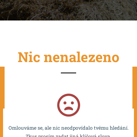
Nic nenalezeno
Projekt je spolufinancován EU a realizován v rámci OP
VVV MŠMT – CZ.02.2.67/0.0/0.0/16_016/0002532.
Omlouváme se, ale nic neodpovídalo tvému hledání.
Zkus prosím zadat jiná klíčová slova.